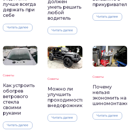
должен
лучше всегда
прикуриватель
уметь решить
держать при
любой
себе
Читать далее
водитель
Читать далее
Читать далее
Советы
Советы
Советы
Как устроить
Почему
Можно ли
обогрев
нельзя
улучшить
ветрового
экономить на
проходимость
стекла
шиномонтаже
внедорожника
своими
руками
Читать далее
Читать далее
Читать далее