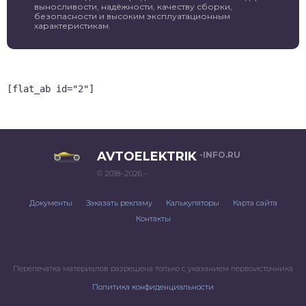
выносливости, надёжности, качеству сборки,
безопасности и высоким эксплуатационным
характеристикам.
[flat_ab id="2"]
AVTOELEKTRIK
-INFO.RU
© 2018–2026 –
Документы
Заказать рекламу
Калькуляторы
Карта сайта
Контакты
Перепечатка материалов разрешена только с указанием первоисточника
Политика конфиденциальности