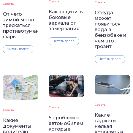
Советы
Советы
Советы
Как защитить
Откуда
От чего
боковые
может
зимой могут
зеркала от
появиться
трескаться
замерзания
вода в
противотуманные
бензобаке и
фары
чем это
Читать далее
грозит
Читать далее
Читать далее
Советы
Советы
Советы
Какие
5 проблем с
Какие
гаджеты
автомобилем,
документы
нельзя
которые
водителю
вставлять в