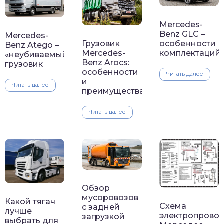
Mercedes-
Benz GLC –
Mercedes-
Грузовик
особенности
Benz Atego –
Mercedes-
комплектаций
«неубиваемый»
Benz Arocs:
грузовик
особенности
Читать далее
и
Читать далее
преимущества
Читать далее
Обзор
мусоровозов
Какой тягач
Схема
с задней
лучше
электропрово
загрузкой
выбрать для