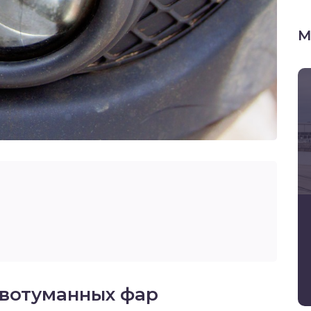
М
вотуманных фар