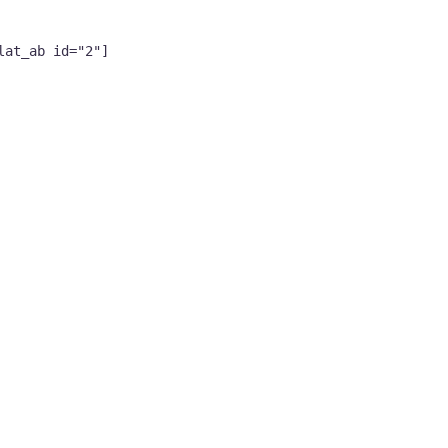
lat_ab id="2"]