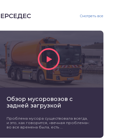
ЕРСЕДЕС
Смотреть все
Обзор мусоровозов с
задней загрузкой
Проблема мусора существовала всегда,
и это, как говорится, «вечная проблема»:
во все времена была, есть ...