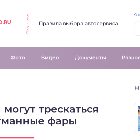
О 
Популярное
O.RU
Правила выбора автосервиса
Фото
Видео
Документы
Разно
Н
 могут трескаться
уманные фары