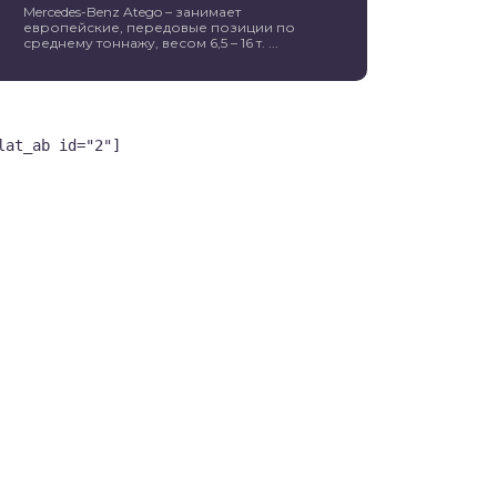
Mercedes-Benz Atego – занимает
европейские, передовые позиции по
среднему тоннажу, весом 6,5 – 16 т. ...
lat_ab id="2"]