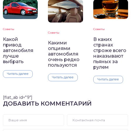
Советы
Советы
Советы
Какой
В каких
Какими
привод
странах
опциями
автомобиля
строже всего
автомобиля
лучше
наказывают
очень редко
выбрать
пьяных за
пользуются
рулем
Читать далее
Читать далее
Читать далее
[flat_ab id="9"]
ДОБАВИТЬ КОММЕНТАРИЙ