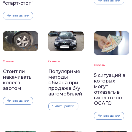
Читать далее
“старт-стоп”
Читать далее
Советы
Советы
Советы
Стоит ли
Популярные
5 ситуаций в
накачивать
методы
которых
колеса
обмана при
могут
азотом
продаже б/у
отказать в
автомобилей
выплате по
Читать далее
ОСАГО
Читать далее
Читать далее