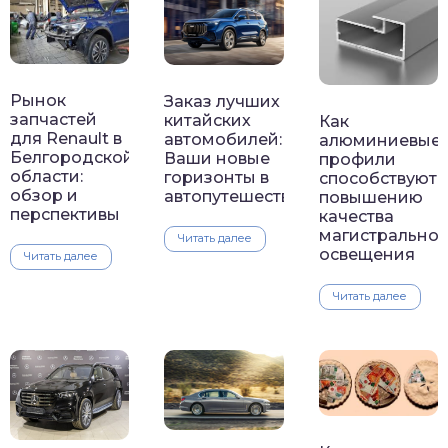
Рынок
Заказ лучших
запчастей
китайских
Как
для Renault в
автомобилей:
алюминиевые
Белгородской
Ваши новые
профили
области:
горизонты в
способствуют
обзор и
автопутешествии
повышению
перспективы
качества
магистральног
Читать далее
освещения
Читать далее
Читать далее