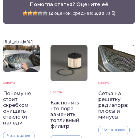
Помогла статья? Оцените её
(
2
оценок, среднее:
3,00
из 5)
[flat_ab id="4"]
Советы
Советы
Советы
Почему не
Сетка на
стоит
решетку
Как понять
скребком
радиатора:
что пора
очищать
плюсы и
заменить
стекло от
минусы
топливный
наледи
фильтр
Читать далее
Читать далее