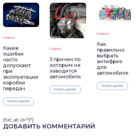
Советы
Советы
Как
Какие
Советы
правильно
ошибки
выбрать
5 причин по
часто
антифриз
которым не
допускают
для
заводится
при
автомобиля
автомобиль
эксплуатации
коробки
Читать далее
передач
Читать далее
Читать далее
[flat_ab id="9"]
ДОБАВИТЬ КОММЕНТАРИЙ