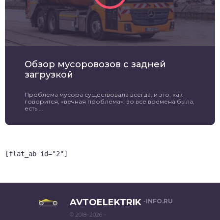
Обзор мусоровозов с задней
загрузкой
Проблема мусора существовала всегда, и это, как
говорится, «вечная проблема»: во все времена была,
есть ...
[flat_ab id="2"]
AVTOELEKTRIK
-INFO.RU
© 2018–2026 –