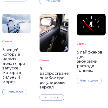
Читать далее
Советы
Советы
5 вещей,
5 лайфхаков
которые
для
нельзя
Советы
экономии
делать при
расхода
запуске
9
топлива
мотора в
распространенных
сильный
ошибок при
Читать далее
мороз
регулировке
зеркал
Читать далее
Читать далее