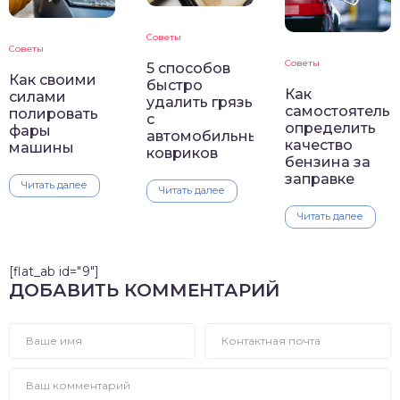
Советы
Советы
Советы
5 способов
Как своими
быстро
Как
силами
удалить грязь
самостоятель
полировать
с
определить
фары
автомобильных
качество
машины
ковриков
бензина за
заправке
Читать далее
Читать далее
Читать далее
[flat_ab id="9"]
ДОБАВИТЬ КОММЕНТАРИЙ