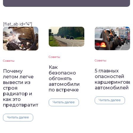
[flat_ab id="4"]
Советы
Советы
Советы
Как
5 главных
Почему
безопасно
опасностей
летом легче
обгонять
каршеринговы
вывести из
автомобили
автомобилей
строя
по встречке
радиатор и
как это
Читать далее
Читать далее
предотвратить
Читать далее