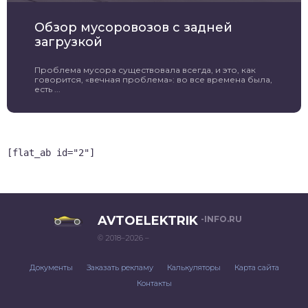
Обзор мусоровозов с задней
загрузкой
Проблема мусора существовала всегда, и это, как
говорится, «вечная проблема»: во все времена была,
есть ...
[flat_ab id="2"]
AVTOELEKTRIK
-INFO.RU
© 2018–2026 –
Документы
Заказать рекламу
Калькуляторы
Карта сайта
Контакты