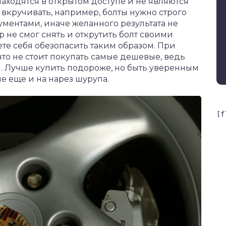
аходятся в открытом доступе и не являются
вкручивать, например, болты нужно строго
ентами, иначе желанного результата не
ор не смог снять и открутить болт своими
е себя обезопасить таким образом. При
что не стоит покупать самые дешевые, ведь
 Лучше купить подороже, но быть уверенным
ие еще и на нарез шурупа.
[f