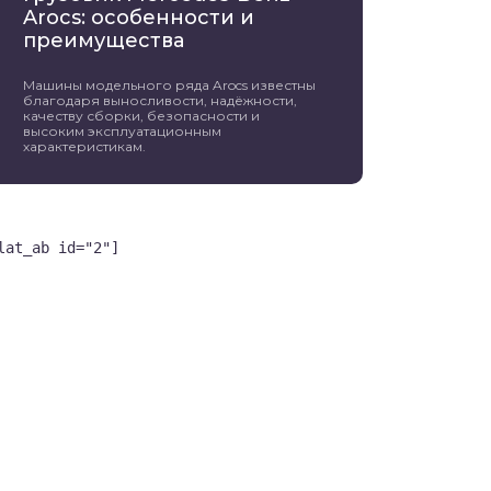
Arocs: особенности и
преимущества
Машины модельного ряда Arocs известны
благодаря выносливости, надёжности,
качеству сборки, безопасности и
высоким эксплуатационным
характеристикам.
lat_ab id="2"]