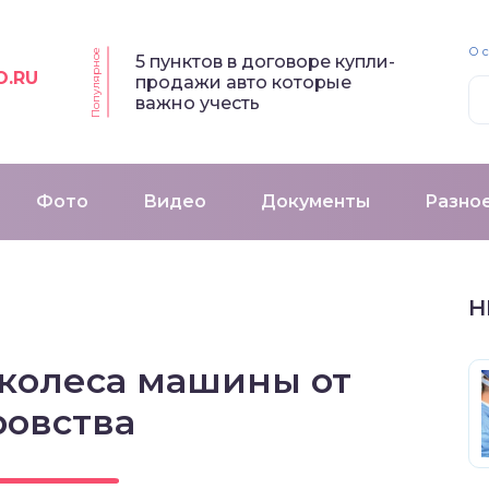
О 
Популярное
5 пунктов в договоре купли-
O.RU
продажи авто которые
важно учесть
Фото
Видео
Документы
Разно
Н
 колеса машины от
ровства