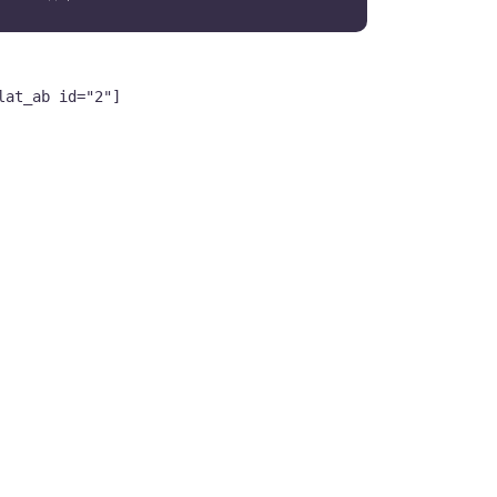
lat_ab id="2"]