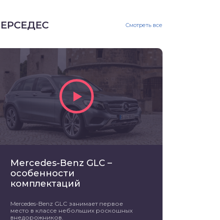
ЕРСЕДЕС
Смотреть все
Mercedes-Benz GLC –
особенности
комплектаций
Mercedes-Benz GLC занимает первое
место в классе небольших роскошных
внедорожников.