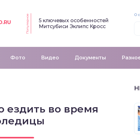
О 
Популярное
5 ключевых особенностей
O.RU
Митсубиси Эклипс Кросс
Фото
Видео
Документы
Разно
Н
о ездить во время
оледицы