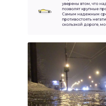
уверены втом, что н
позволят крупные пр
Самым надежным сре
противостоять негат
скользкой дороге, мо