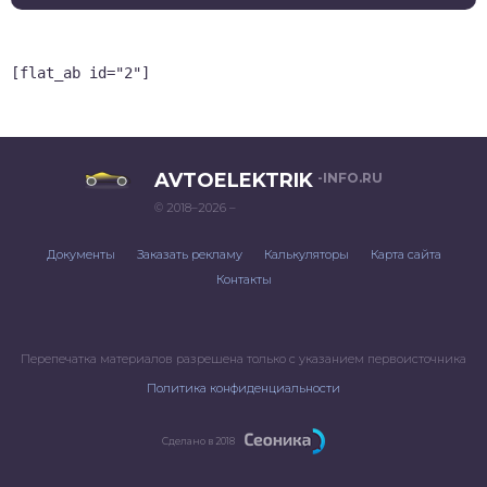
[flat_ab id="2"]
AVTOELEKTRIK
-INFO.RU
© 2018–2026 –
Документы
Заказать рекламу
Калькуляторы
Карта сайта
Контакты
Перепечатка материалов разрешена только с указанием первоисточника
Политика конфиденциальности
Сделано в 2018