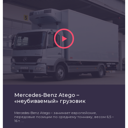
Mercedes-Benz Atego –
«неубиваемый» грузовик
Mercedes-Benz Atego – занимает европейские,
передовые позиции по среднему тоннажу, весом 6,5 –
16 т. ...