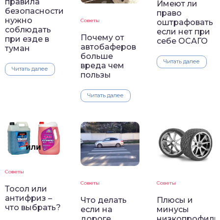
правила
Имеют ли
безопасности
право
нужно
Советы
оштрафовать
соблюдать
если нет при
Почему от
при езде в
себе ОСАГО
автобаферов
туман
больше
Читать далее
вреда чем
Читать далее
пользы
Читать далее
Советы
Советы
Советы
Тосол или
антифриз –
Что делать
Плюсы и
что выбрать?
если на
минусы
дороге
низкопрофиль