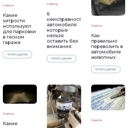
Советы
Советы
6
Какие
неисправностей
хитрости
автомобиля
используют
Советы
которые
для парковки
Как
нельзя
в тесном
правильно
оставить без
гараже
перевозить в
внимания
автомобиле
Читать далее
животных
Читать далее
Читать далее
Советы
Советы
Какие