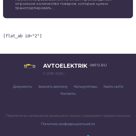
огромное количество товаров, которые нужно
транспортировать ...
[flat_ab id="2"]
AVTOELEKTRIK
-INFO.RU
© 2018–2026 –
Документы
Заказать рекламу
Калькуляторы
Карта сайта
Контакты
Перепечатка материалов разрешена только с указанием первоисточника
Политика конфиденциальности