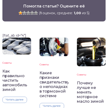
Помогла статья? Оцените её
(
1
оценок, среднее:
1,00
из 5)
[flat_ab id="4"]
Советы
Советы
Как
Какие
Советы
правильно
признаки
чистить
свидетельствуют
Почему
автомобиль
о неполадках
лучше не
зимой
в тормозной
менять
системе
моторное
Читать далее
масло зимой
Читать далее