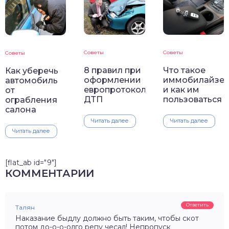
Советы
Советы
Советы
8 правил при
Что такое
Как уберечь
оформлении
иммобилайзе
автомобиль
европротокола
и как им
от
ДТП
пользоваться
ограбления
салона
Читать далее
Читать далее
Читать далее
[flat_ab id="9"]
КОММЕНТАРИИ
Ответить
Талян
Наказание быдлу должно быть таким, чтобы скот
потом до-о-о-олго репу чесал! Непропуск