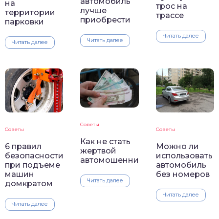
автомобиль
на
трос на
лучше
территории
трассе
приобрести
парковки
Читать далее
Читать далее
Читать далее
Советы
Советы
Советы
Как не стать
6 правил
Можно ли
жертвой
безопасности
использовать
автомошенников
при подъеме
автомобиль
машин
без номеров
Читать далее
домкратом
Читать далее
Читать далее