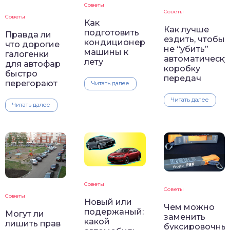
Советы
Советы
Советы
Как
Как лучше
подготовить
Правда ли
ездить, чтобы
кондиционер
что дорогие
не “убить”
машины к
галогенки
автоматическ
лету
для автофар
коробку
быстро
передач
перегорают
Читать далее
Читать далее
Читать далее
Советы
Советы
Советы
Новый или
Чем можно
подержаный:
Могут ли
заменить
какой
лишить прав
буксировочны