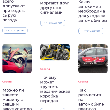
всего
Какая
моргают друг
допускают
автохимия
другу стоп-
при езде в
необходима
сигналами
сырую
для ухода за
погоду
автомобилем
Читать далее
Читать далее
Читать далее
Советы
Почему
может
Советы
Советы
хрустеть
Можно ли
Как
механическая
завести
разместить
коробка
машину с
на
передач
севшим
автомобиле
аккумулятором
платную