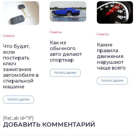
Советы
Советы
Советы
Как из
Какие
Что будет,
обычного
правила
если
авто делают
движения
постирать
спорткар
нарушают
ключ
чаще всего
зажигания
Читать далее
автомобиля в
стиральной
Читать далее
машине
Читать далее
[flat_ab id="9"]
ДОБАВИТЬ КОММЕНТАРИЙ