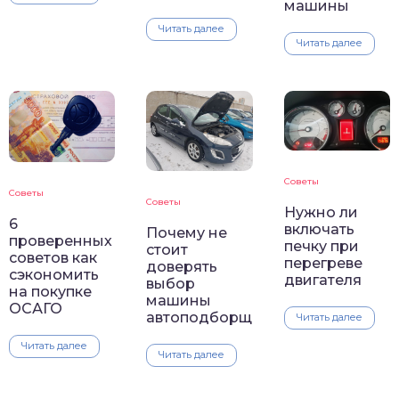
машины
Читать далее
Читать далее
Советы
Советы
Советы
Нужно ли
6
включать
Почему не
проверенных
печку при
стоит
советов как
перегреве
доверять
сэкономить
двигателя
выбор
на покупке
машины
ОСАГО
автоподборщику
Читать далее
Читать далее
Читать далее