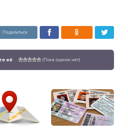
те её
(Пока оценок нет)