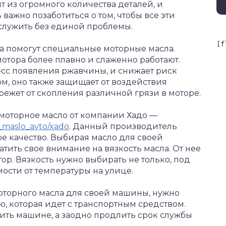
т из огромного количества деталей, и
 важно позаботиться о том, чтобы все эти
служить без единой проблемы.
[f
а помогут специальные моторные масла.
отора более плавно и слаженно работают.
сс появления ржавчины, и снижает риск
, оно также защищает от воздействия
режет от скопления различной грязи в моторе.
моторное масло от компании Хадо —
e_maslo_avto/xado
. Данный производитель
ое качество. Выбирая масло для своей
тить свое внимание на вязкость масла. От нее
тор. Вязкость нужно выбирать не только, под
мости от температуры на улице.
оторного масла для своей машины, нужно
ю, которая идет с транспортным средством.
дить машине, а заодно продлить срок службы