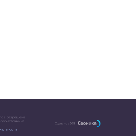
лов разрешена
первоисточника
Сделано в 2018
иальности