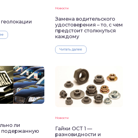
Новости
Замена водительского
 геолокации
удостоверения – то, с чем
предстоит столкнуться
ее
каждому
Читать далее
Новости
льно ли
Гайки ОСТ 1 —
ь подержанную
разновидности и