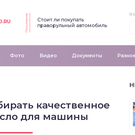
О 
Популярное
Стоит ли покупать
O.RU
праворульный автомобиль
Фото
Видео
Документы
Разно
Н
бирать качественное
асло для машины