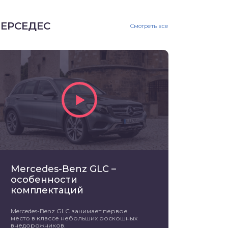
ЕРСЕДЕС
Смотреть все
Mercedes-Benz GLC –
особенности
комплектаций
Mercedes-Benz GLC занимает первое
место в классе небольших роскошных
внедорожников.