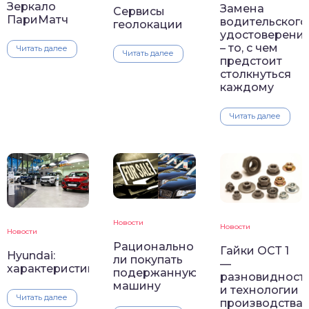
Зеркало
Замена
Сервисы
ПариМатч
водительского
геолокации
удостоверени
– то, с чем
Читать далее
Читать далее
предстоит
столкнуться
каждому
Читать далее
Новости
Новости
Новости
Рационально
Гайки ОСТ 1
Hyundai:
ли покупать
—
характеристика
подержанную
разновидност
машину
и технологии
Читать далее
производства