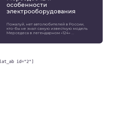
особенности
электрооборудования
Пожалуй, нет автолюбителей в России,
кто-бы не знал самую известную модель
Мерседеса в легендарном «124» ...
lat_ab id="2"]