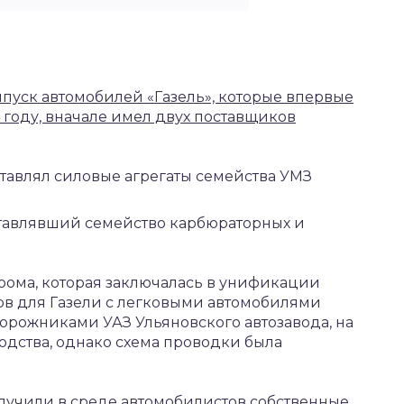
пуск автомобилей «Газель», которые впервые
 году, вначале имел двух поставщиков
тавлял силовые агрегаты семейства УМЗ
тавлявший семейство карбюраторных и
прома, которая заключалась в унификации
ов для Газели с легковыми автомобилями
дорожниками УАЗ Ульяновского автозавода, на
одства, однако схема проводки была
лучили в среде автомобилистов собственные