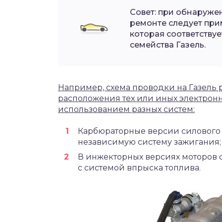
Совет: при обнаруж
ремонте следует прим
которая соответству
семейства Газель.
Например, схема проводки на Газель 
расположения тех или иных электронн
использованием разных систем:
Карбюраторные версии силового 
независимую систему зажигания;
В инжекторных версиях моторов 
с системой впрыска топлива.