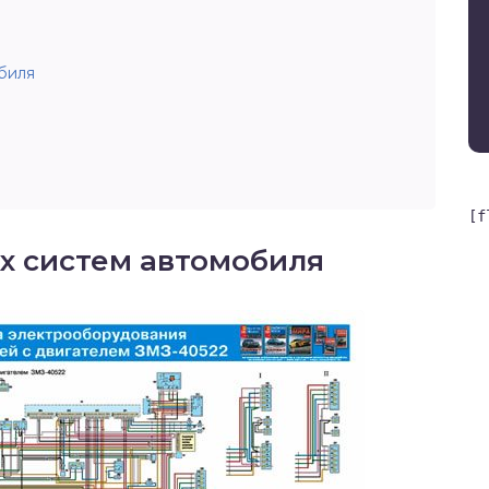
биля
[f
х систем автомобиля