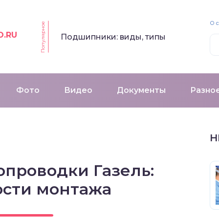
О 
Популярное
O.RU
Подшипники: виды, типы
Фото
Видео
Документы
Разно
Н
опроводки Газель:
ости монтажа