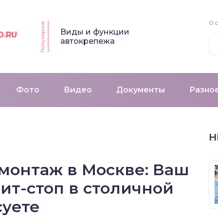
О 
Популярное
Виды и функции
O.RU
автокрепежа
Фото
Видео
Документы
Разно
Н
онтаж в Москве: Ваш
ит-стоп в столичной
суете