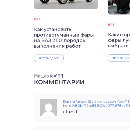
ВАЗ
ВАЗ
Как установить
Какие п
противотуманные фары
фары луч
на ВАЗ 2110: порядок
выбрать 
выполнения работ
Читать дал
Читать далее
[flat_ab id="9"]
КОММЕНТАРИИ
Dating for sex. Start yandex.com/pol
hs=b4e80b479bd531501da077e578ad51
e1uzsd