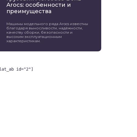
Arocs: особенности и
преимущества
Машины модельного ряда Arocs известны
благодаря выносливости, надёжности,
качеству сборки, безопасности и
высоким эксплуатационным
характеристикам.
lat_ab id="2"]