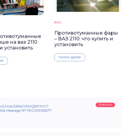
ВАЗ
Противотуманные фары
ротивотуманные
– ВАЗ 2110: что купить и
ше на ваз 2110
установить
и установить
Читать далее
ее
Ответить
l/43o224okZdReGRb1Q8PXXJ?
85& Message № FKGW3155677