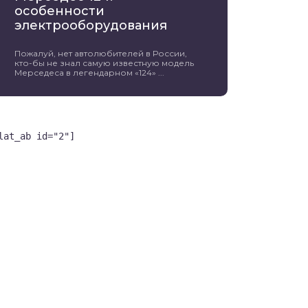
особенности
электрооборудования
Пожалуй, нет автолюбителей в России,
кто-бы не знал самую известную модель
Мерседеса в легендарном «124» ...
lat_ab id="2"]