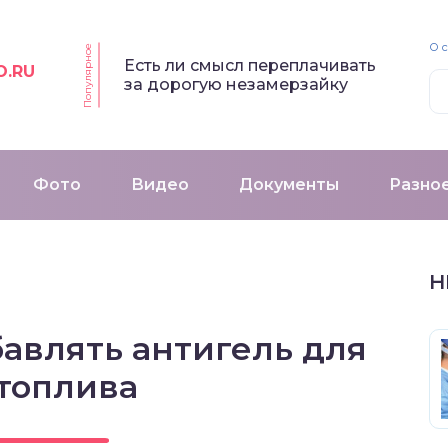
О 
Популярное
Есть ли смысл переплачивать
O.RU
за дорогую незамерзайку
Фото
Видео
Документы
Разно
Н
авлять антигель для
топлива