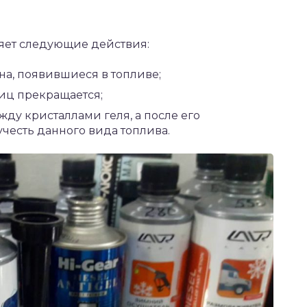
яет следующие действия:
на, появившиеся в топливе;
иц прекращается;
жду кристаллами геля, а после его
честь данного вида топлива.