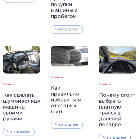
покупки
машины с
пробегом
Читать далее
Советы
Советы
Советы
Как
правильно
Как сделать
Почему стоит
избавиться
шумоизоляцию
выбрать
от старых
машины
платную
шин
своими
трассу в
руками
дальней
поездке
Читать далее
Читать далее
Читать далее