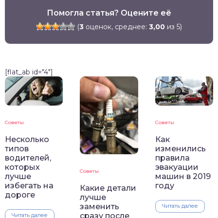
Помогла статья? Оцените её
(
3
оценок, среднее:
3,00
из 5)
[flat_ab id="4"]
Советы
Советы
Несколько
Как
типов
изменились
водителей,
правила
которых
эвакуации
Советы
лучше
машин в 2019
избегать на
году
Какие детали
дороге
лучше
заменить
Читать далее
сразу после
Читать далее