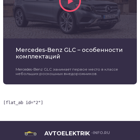
Mercedes-Benz GLC – особенности
комплектаций
Mercedes-Benz GLC занимает первое место в классе
небольших роскошных внедорожников.
[flat_ab id="2"]
AVTOELEKTRIK
-INFO.RU