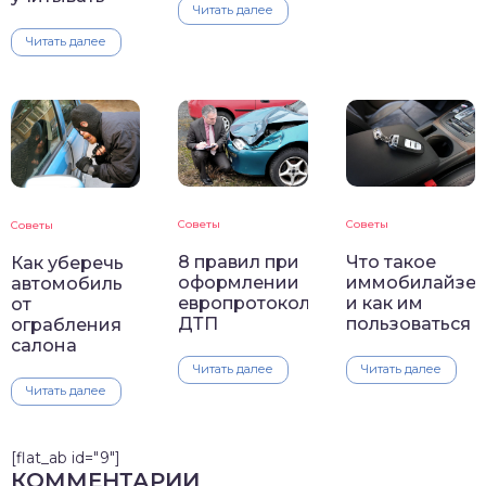
Читать далее
Читать далее
Советы
Советы
Советы
8 правил при
Что такое
Как уберечь
оформлении
иммобилайзе
автомобиль
европротокола
и как им
от
ДТП
пользоваться
ограбления
салона
Читать далее
Читать далее
Читать далее
[flat_ab id="9"]
КОММЕНТАРИИ