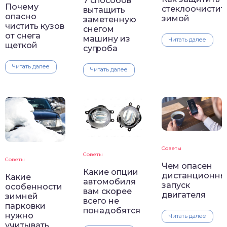
7 способов
Почему
стеклоочистит
вытащить
опасно
зимой
заметенную
чистить кузов
снегом
от снега
машину из
Читать далее
щеткой
сугроба
Читать далее
Читать далее
Советы
Советы
Советы
Чем опасен
Какие опции
дистанционны
Какие
автомобиля
запуск
особенности
вам скорее
двигателя
зимней
всего не
парковки
понадобятся
нужно
Читать далее
учитывать