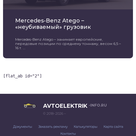
Mercedes-Benz Atego –
«неубиваемый» грузовик
Mercedes-Benz Atego – занимает европейские,
передовые позиции по среднему тоннажу, весом 6,5 –
16 т. ...
[flat_ab id="2"]
AVTOELEKTRIK
-INFO.RU
© 2018–2026 –
Документы
Заказать рекламу
Калькуляторы
Карта сайта
Контакты