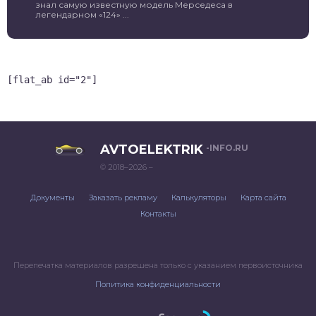
знал самую известную модель Мерседеса в
легендарном «124» ...
[flat_ab id="2"]
AVTOELEKTRIK
-INFO.RU
© 2018–2026 –
Документы
Заказать рекламу
Калькуляторы
Карта сайта
Контакты
Перепечатка материалов разрешена только с указанием первоисточника
Политика конфиденциальности