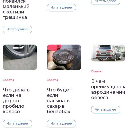
появился
Читать далее
маленький
Читать далее
скол или
трещинка
Читать далее
Советы
Советы
Советы
В чем
преимущества
Что делать
Что будет
аэродинамиче
если на
если
обвеса
дороге
насыпать
пробило
сахар в
Читать далее
колесо
бензобак
Читать далее
Читать далее