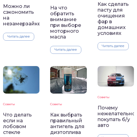
Как сделать
Можно ли
На что
пасту для
сэкономить
обратить
очищения
на
внимание
фар в
незамерзайке
при выборе
домашних
моторного
условиях
масла
Читать далее
Читать далее
Читать далее
Советы
Советы
Советы
Почему
нежелательно
Что делать
Как выбрать
покупать б/у
если на
правильный
авто
лобовом
антигель для
стекле
дизтоплива