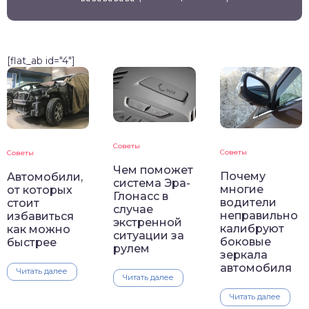
[flat_ab id="4"]
Советы
Советы
Советы
Чем поможет
Почему
Автомобили,
система Эра-
многие
от которых
Глонасс в
водители
стоит
случае
неправильно
избавиться
экстренной
калибруют
как можно
ситуации за
боковые
быстрее
рулем
зеркала
автомобиля
Читать далее
Читать далее
Читать далее