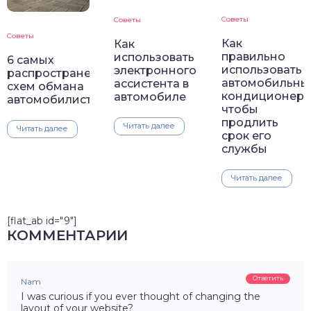
Советы
Советы
Советы
Как
Как
правильно
использовать
6 самых
использовать
электронного
распространенных
автомобильны
ассистента в
схем обмана
кондиционер
автомобиле
автомобилистов
чтобы
продлить
Читать далее
Читать далее
срок его
службы
Читать далее
[flat_ab id="9"]
КОММЕНТАРИИ
Ответить
Nam
I was curious if you ever thought of changing the
layout of your website?