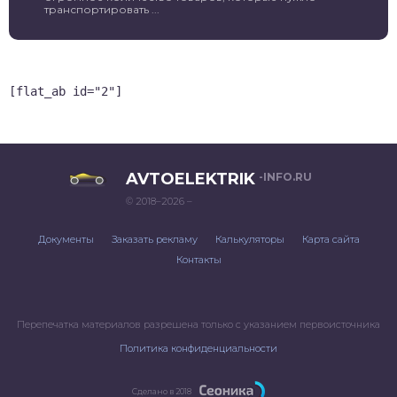
транспортировать ...
[flat_ab id="2"]
AVTOELEKTRIK
-INFO.RU
© 2018–2026 –
Документы
Заказать рекламу
Калькуляторы
Карта сайта
Контакты
Перепечатка материалов разрешена только с указанием первоисточника
Политика конфиденциальности
Сделано в 2018