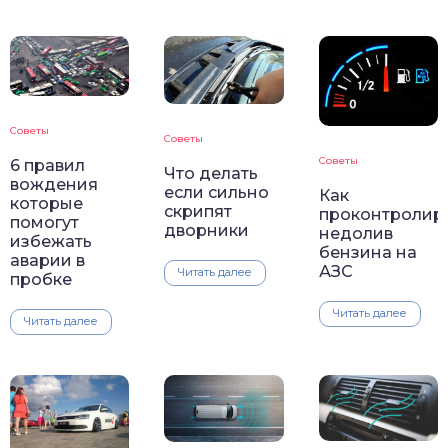
Советы
Советы
Советы
6 правил
Что делать
вождения
если сильно
Как
которые
скрипят
проконтролир
помогут
дворники
недолив
избежать
бензина на
аварии в
АЗС
Читать далее
пробке
Читать далее
Читать далее