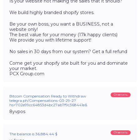
Is your website not making the sales that it should?
We build highly branded shopify stores.
Be your own boss, you want a BUSINESS, not a
website only!
The best value for your money (17k happy clients)
We provide you with lifetime support!
No sales in 30 days from our system? Get a full refund
Come get your shopify site built for you and dominate
your market.
PCX Group.com
Ответить
Bitcoin Compensation Ready to Withdraw
telegra.ph/Compensations-03-29-2?
hs=702e99cc64853d4bc27ab7f9c368441e&
8yvpos
Ответить
The balance is 36,884.44 $