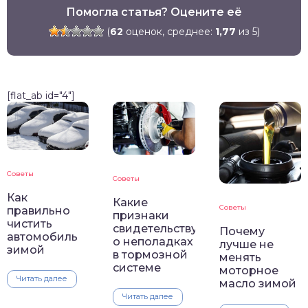
Помогла статья? Оцените её
(
62
оценок, среднее:
1,77
из 5)
[flat_ab id="4"]
Советы
Советы
Как
Какие
Советы
правильно
признаки
чистить
свидетельствуют
Почему
автомобиль
о неполадках
лучше не
зимой
в тормозной
менять
системе
моторное
Читать далее
масло зимой
Читать далее