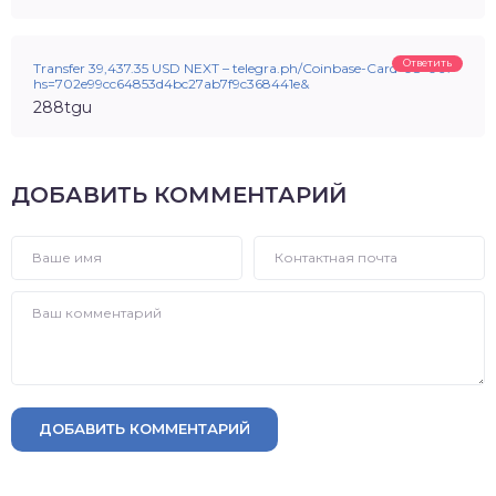
Ответить
Transfer 39,437.35 USD NEXT – telegra.ph/Coinbase-Card-08-06?
hs=702e99cc64853d4bc27ab7f9c368441e&
288tgu
ДОБАВИТЬ КОММЕНТАРИЙ
ДОБАВИТЬ КОММЕНТАРИЙ