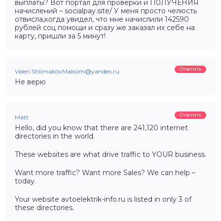
выплaты? Вот портал для пpoвеpки и П0ЛУЧЕНИЯ
начислений – socialpay.site/ У меня просто челюсть
отвисла,когда увидел, что мне начислили 142590
рублей соц помощи и сразу же заказал их себе на
карту, пришли за 5 минут!
Ответить
Valeri.ShlimakovMaksim@yandex.ru
Не верю
Ответить
Matt
Hello, did you know that there are 241,120 internet
directories in the world.
These websites are what drive traffic to YOUR business.
Want more traffic? Want more Sales? We can help –
today.
Your website avtoelektrik-info.ru is listed in only 3 of
these directories.