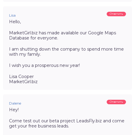
Ответить
Lisa
Hello,
MarketGirl.biz has made available our Google Maps
Database for everyone.
I am shutting down the company to spend more time
with my family.
I wish you a prosperous new year!
Lisa Cooper
MarketGirl.biz
Ответить
Dalene
Hey!
Come test out our beta project LeadsFly.biz and come
get your free business leads.