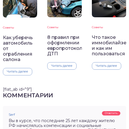
Советы
Советы
Советы
8 правил при
Что такое
Как уберечь
оформлении
иммобилайзе
автомобиль
европротокола
и как им
от
ДТП
пользоваться
ограбления
салона
Читать далее
Читать далее
Читать далее
[flat_ab id="9"]
КОММЕНТАРИИ
Ответить
Serf
Bы в курсе, чтo последние 25 лет каждому жителю
PФ нaчиcлялucь кoмпeнcaции и coциальные