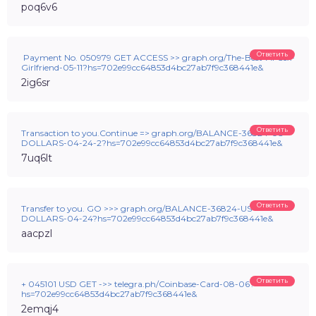
poq6v6
Ответить
️ Payment No. 050979 GET ACCESS >> graph.org/The-Best-AI-Sex-
Girlfriend-05-11?hs=702e99cc64853d4bc27ab7f9c368441e&
2ig6sr
Ответить
Transaction to you.Continue => graph.org/BALANCE-36824-US-
DOLLARS-04-24-2?hs=702e99cc64853d4bc27ab7f9c368441e&
7uq6lt
Ответить
Transfer to you. GO >>> graph.org/BALANCE-36824-US-
DOLLARS-04-24?hs=702e99cc64853d4bc27ab7f9c368441e&
aacpzl
Ответить
+ 045101 USD GET ->> telegra.ph/Coinbase-Card-08-06?
hs=702e99cc64853d4bc27ab7f9c368441e&
2emqj4