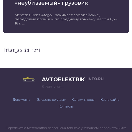
«неубиваемый» грузовик
Mercedes-Benz Atego – занимает европейские,
передовые позиции по среднему тоннажу, весом 6,5 –
16 т. ...
[flat_ab id="2"]
AVTOELEKTRIK
-INFO.RU
© 2018–2026 –
Документы
Заказать рекламу
Калькуляторы
Карта сайта
Контакты
Перепечатка материалов разрешена только с указанием первоисточника