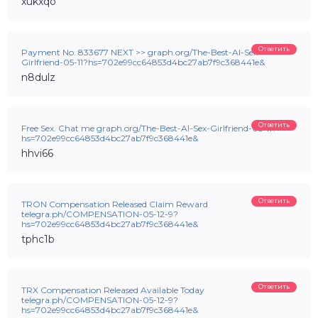
xukxqo
Ответить
Payment No. 833677 NEXT >> graph.org/The-Best-AI-Sex-
Girlfriend-05-11?hs=702e99cc64853d4bc27ab7f9c368441e&
n8dulz
Ответить
Free Sex. Chat me graph.org/The-Best-AI-Sex-Girlfriend-05-11?
hs=702e99cc64853d4bc27ab7f9c368441e&
hhvi66
Ответить
TRON Compensation Released Claim Reward
telegra.ph/COMPENSATION-05-12-9?
hs=702e99cc64853d4bc27ab7f9c368441e&
tphc1b
Ответить
TRX Compensation Released Available Today
telegra.ph/COMPENSATION-05-12-9?
hs=702e99cc64853d4bc27ab7f9c368441e&