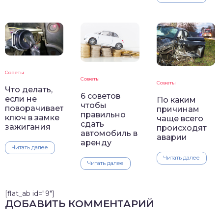
Советы
Советы
Советы
Что делать,
6 советов
если не
По каким
чтобы
поворачивается
причинам
правильно
ключ в замке
чаще всего
сдать
зажигания
происходят
автомобиль в
аварии
аренду
Читать далее
Читать далее
Читать далее
[flat_ab id="9"]
ДОБАВИТЬ КОММЕНТАРИЙ