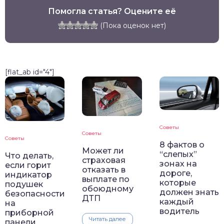
Помогла статья? Оцените её
(Пока оценок нет)
[flat_ab id="4"]
Советы
Советы
Советы
8 фактов о
Может ли
“слепых”
Что делать,
страховая
зонах на
если горит
отказать в
дороге,
индикатор
выплате по
которые
подушек
обоюдному
должен знать
безопасности
ДТП
каждый
на
водитель
приборной
Читать далее
панели