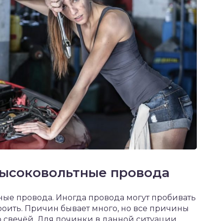
высоковольтные провода
ные провода. Иногда провода могут пробивать
троить. Причин бывает много, но все причины
со свечёй. Для починки в данной ситуации