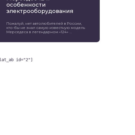
особенности
электрооборудования
Пожалуй, нет автолюбителей в России,
кто-бы не знал самую известную модель
Мерседеса в легендарном «124» ...
lat_ab id="2"]