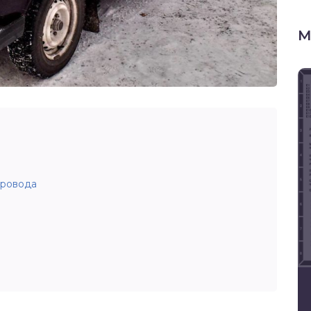
М
провода