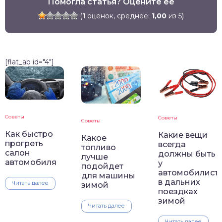
Помогла статья? Оцените её
(
1
оценок, среднее:
1,00
из 5)
[flat_ab id="4"]
Советы
Советы
Советы
Как быстро
Какие вещи
Какое
прогреть
всегда
топливо
салон
должны быть
лучше
автомобиля
у
подойдет
автомобилист
для машины
в дальних
Читать далее
зимой
поездках
зимой
Читать далее
Читать далее