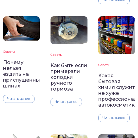
Советы
Советы
Почему
Как быть если
Советы
нельзя
примерзли
ездить на
Какая
колодки
приспущенных
бытовая
ручного
шинах
химия служит
тормоза
не хуже
профессионал
Читать далее
Читать далее
автокосметики
Читать далее