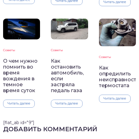
Читать далее
Читать далее
Советы
Советы
Советы
О чем нужно
Как
помнить во
остановить
Как
время
автомобиль,
опредилить
вождения в
если
неисправност
темное
застряла
термостата
время суток
педаль газа
Читать далее
Читать далее
Читать далее
[flat_ab id="9"]
ДОБАВИТЬ КОММЕНТАРИЙ