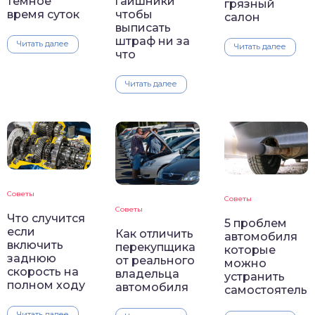
темное
гаишники
грязный
время суток
чтобы
салон
выписать
штраф ни за
Читать далее
Читать далее
что
Читать далее
Советы
Советы
Советы
Что случится
5 проблем
если
Как отличить
автомобиля
включить
перекупщика
которые
заднюю
от реального
можно
скорость на
владельца
устранить
полном ходу
автомобиля
самостоятель
Читать далее