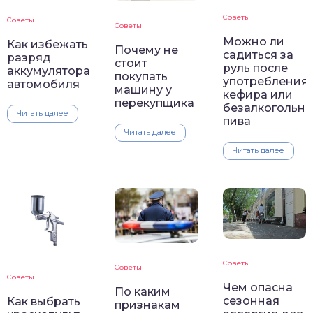
Советы
Советы
Советы
Можно ли
Как избежать
Почему не
садиться за
разряд
стоит
руль после
аккумулятора
покупать
употребления
автомобиля
машину у
кефира или
перекупщика
безалкогольно
Читать далее
пива
Читать далее
Читать далее
Советы
Советы
Советы
Чем опасна
По каким
сезонная
Как выбрать
признакам