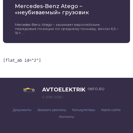
Mercedes-Benz Atego –
«неубиваемый» грузовик
Mercedes-Benz Atego – занимает европейские,
передовые позиции по среднему тоннажу, весом 6,5 –
16 т. ...
[flat_ab id="2"]
AVTOELEKTRIK
-INFO.RU
© 2018–2026 –
Документы
Заказать рекламу
Калькуляторы
Карта сайта
Контакты