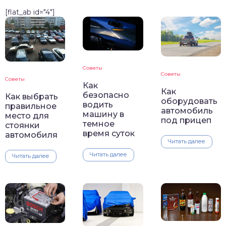
[flat_ab id="4"]
Советы
Советы
Советы
Как
Как
безопасно
Как выбрать
оборудовать
водить
правильное
автомобиль
машину в
место для
под прицеп
темное
стоянки
время суток
автомобиля
Читать далее
Читать далее
Читать далее