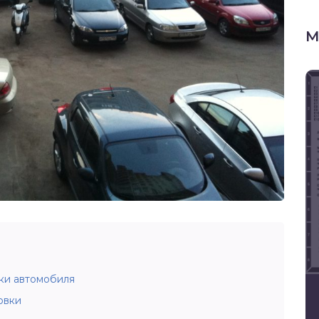
М
ки автомобиля
овки