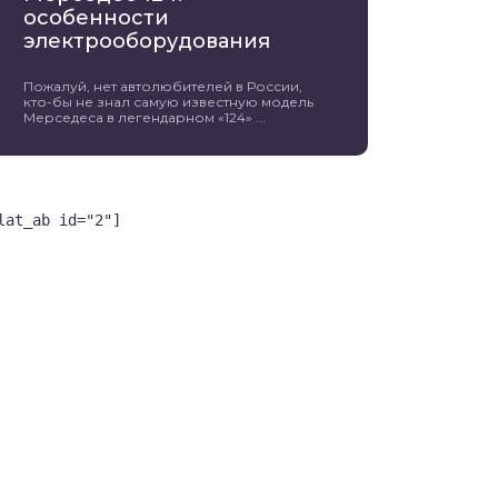
особенности
электрооборудования
Пожалуй, нет автолюбителей в России,
кто-бы не знал самую известную модель
Мерседеса в легендарном «124» ...
lat_ab id="2"]