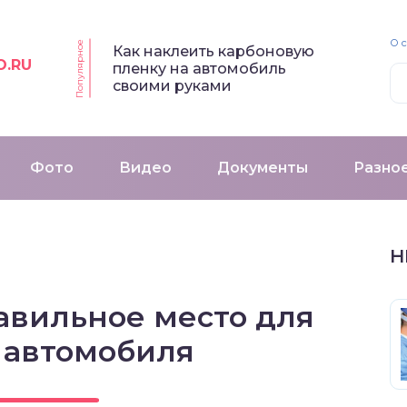
О 
Популярное
Как наклеить карбоновую
O.RU
пленку на автомобиль
своими руками
Фото
Видео
Документы
Разно
Н
авильное место для
 автомобиля