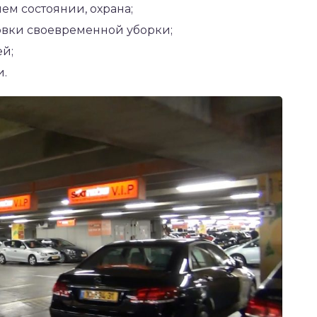
ем состоянии, охрана;
овки своевременной уборки;
ей;
и.