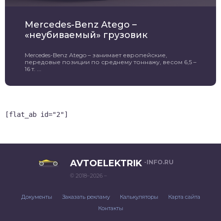
Mercedes-Benz Atego –
«неубиваемый» грузовик
Mercedes-Benz Atego – занимает европейские,
передовые позиции по среднему тоннажу, весом 6,5 –
16 т. ...
[flat_ab id="2"]
AVTOELEKTRIK
-INFO.RU
© 2018–2026 –
Документы
Заказать рекламу
Калькуляторы
Карта сайта
Контакты