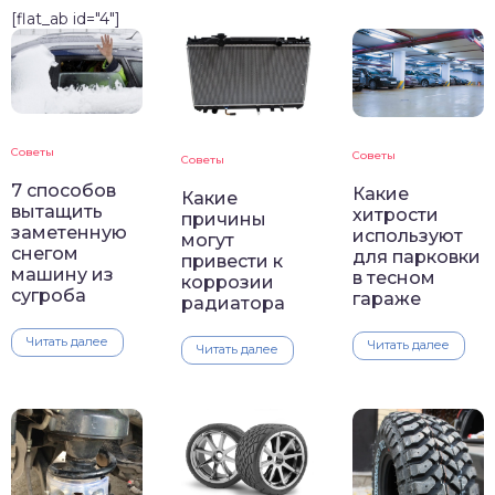
[flat_ab id="4"]
Советы
Советы
Советы
7 способов
Какие
Какие
вытащить
хитрости
причины
заметенную
используют
могут
снегом
для парковки
привести к
машину из
в тесном
коррозии
сугроба
гараже
радиатора
Читать далее
Читать далее
Читать далее