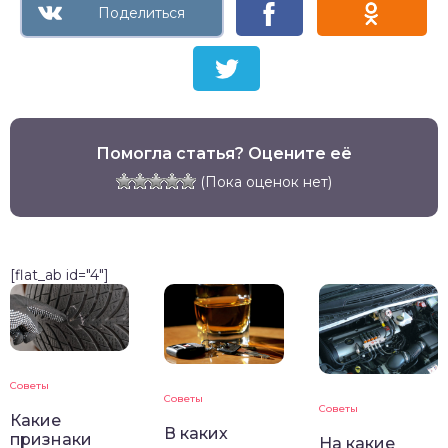
Помогла статья? Оцените её
(Пока оценок нет)
[flat_ab id="4"]
Советы
Советы
Советы
Какие
В каких
признаки
На какие