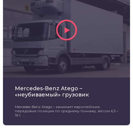
Mercedes-Benz Atego –
«неубиваемый» грузовик
Mercedes-Benz Atego – занимает европейские,
передовые позиции по среднему тоннажу, весом 6,5 –
16 т. ...