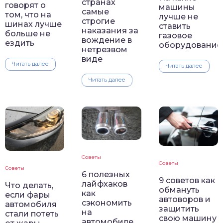
странах
говорят о
машины
самые
том, что на
лучше не
строгие
шинах лучше
ставить
наказания за
больше не
газовое
вождение в
ездить
оборудование
нетрезвом
виде
Читать далее
Читать далее
Читать далее
Советы
Советы
Советы
6 полезных
9 советов как
лайфхаков
Что делать,
обмануть
как
если фары
автоворов и
сэкономить
автомобиля
защитить
на
стали потеть
свою машину
автомобиле