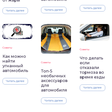
от жары
Читать далее
Читать далее
Читать далее
Советы
Советы
Как можно
Что делать
найти
если
Советы
угнанный
отказали
автомобиль
Топ-5
тормоза во
необычных
время езды
аксессуаров
Читать далее
для
Читать далее
автомобиля
Читать далее