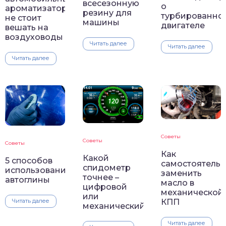
всесезонную
о
ароматизаторы
резину для
турбированно
не стоит
машины
двигателе
вешать на
воздуховоды
Читать далее
Читать далее
Читать далее
Советы
Советы
Советы
Как
Какой
5 способов
самостоятель
спидометр
использования
заменить
точнее –
автоглины
масло в
цифровой
механической
или
Читать далее
КПП
механический
Читать далее