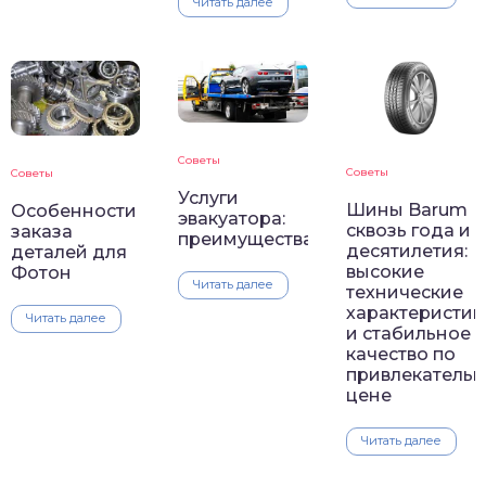
Читать далее
Советы
Советы
Советы
Услуги
Шины Barum
Особенности
эвакуатора:
сквозь года и
заказа
преимущества
десятилетия:
деталей для
высокие
Фотон
Читать далее
технические
характеристик
Читать далее
и стабильное
качество по
привлекатель
цене
Читать далее