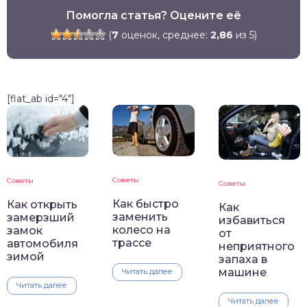
Помогла статья? Оцените её
(
7
оценок, среднее:
2,86
из 5)
[flat_ab id="4"]
Советы
Советы
Советы
Как быстро
Как открыть
Как
заменить
замерзший
избавиться
колесо на
замок
от
трассе
автомобиля
неприятного
зимой
запаха в
машине
Читать далее
Читать далее
Читать далее