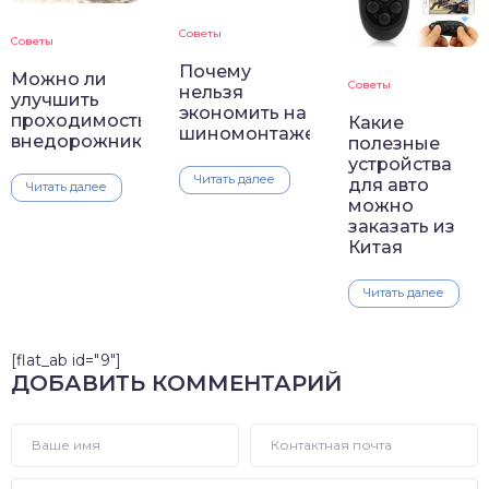
Советы
Советы
Почему
Можно ли
Советы
нельзя
улучшить
экономить на
проходимость
Какие
шиномонтаже
внедорожника
полезные
устройства
Читать далее
для авто
Читать далее
можно
заказать из
Китая
Читать далее
[flat_ab id="9"]
ДОБАВИТЬ КОММЕНТАРИЙ