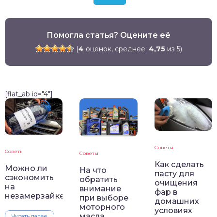
Помогла статья? Оцените её
(
4
оценок, среднее:
4,75
из 5)
[flat_ab id="4"]
Советы
Советы
Советы
Как сделать
Можно ли
На что
пасту для
сэкономить
обратить
очищения
на
внимание
фар в
незамерзайке
при выборе
домашних
моторного
условиях
масла
Читать далее