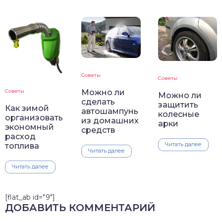
Советы
Советы
Советы
Можно ли
Можно ли
сделать
защитить
Как зимой
автошампунь
колесные
организовать
из домашних
арки
экономный
средств
расход
Читать далее
топлива
Читать далее
Читать далее
[flat_ab id="9"]
ДОБАВИТЬ КОММЕНТАРИЙ