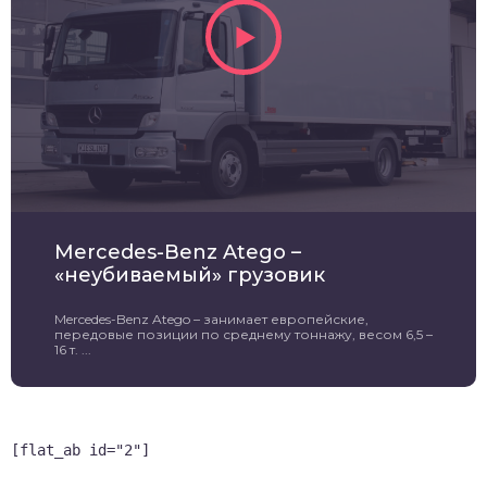
Mercedes-Benz Atego –
«неубиваемый» грузовик
Mercedes-Benz Atego – занимает европейские,
передовые позиции по среднему тоннажу, весом 6,5 –
16 т. ...
[flat_ab id="2"]