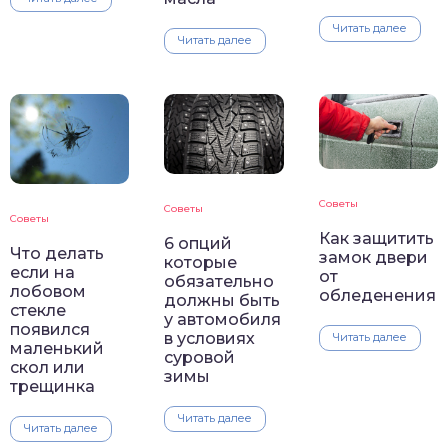
Читать далее
Читать далее
Советы
Советы
Советы
Как защитить
6 опций
Что делать
замок двери
которые
если на
от
обязательно
лобовом
обледенения
должны быть
стекле
у автомобиля
появился
в условиях
Читать далее
маленький
суровой
скол или
зимы
трещинка
Читать далее
Читать далее