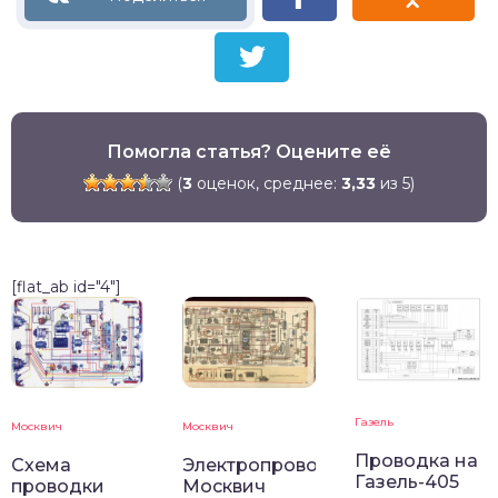
Помогла статья? Оцените её
(
3
оценок, среднее:
3,33
из 5)
[flat_ab id="4"]
Газель
Москвич
Москвич
Проводка на
Схема
Электропроводка
Газель-405
проводки
Москвич