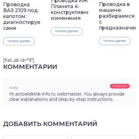
Проводка ИЖ
Проводка в
Проводка
Планета 4:
машине:
ВАЗ 2109 под
конструктивные
разбираемся
капотом:
изменения
с
диагностируем
предназначен
сами
Читать далее
Читать далее
Читать далее
[flat_ab id="9"]
КОММЕНТАРИИ
Ответить
Ivory
Hi avtoelektrik-info.ru webmaster, You always provide
clear explanations and step-by-step instructions.
ДОБАВИТЬ КОММЕНТАРИЙ