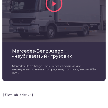
Mercedes-Benz Atego –
«неубиваемый» грузовик
Mercedes-Benz Atego – занимает европейские,
передовые позиции по среднему тоннажу, весом 6,5 –
16 т. ...
[flat_ab id="2"]