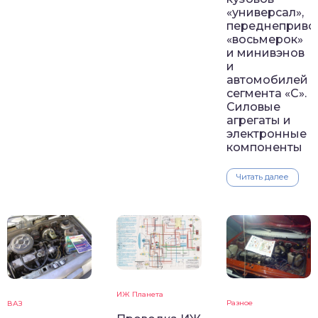
«универсал»,
переднеприво
«восьмерок»
и минивэнов
и
автомобилей
сегмента «C».
Силовые
агрегаты и
электронные
компоненты
Читать далее
ИЖ Планета
Разное
ВАЗ