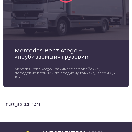
Mercedes-Benz Atego –
«неубиваемый» грузовик
Mercedes-Benz Atego – занимает европейские,
передовые позиции по среднему тоннажу, весом 6,5 –
16 т. ...
[flat_ab id="2"]