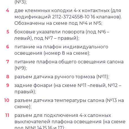
(№3);
две клеммных колодки 4-х контактных (для
модификаций 2112-3724558-10 16 клапанов).
Обозначены на схеме под №4 и №5;
боковые указатели поворота (под №6 –
левый), под №7 – правый);
питание на плафон индивидуального
освещения (номер 8 на схеме);
питание плафона общего освещения салона
(№9);
разъем датчика ручного тормоза (№11);
задние фонари (на схеме №11 –левый, №12 –
правый);
разъем датчика температуры салона (№13 на
схеме);
разъем для подключения 4-х салонных
выключателей плафона освещения (на схеме
под №№ 14,15,16 и 17);