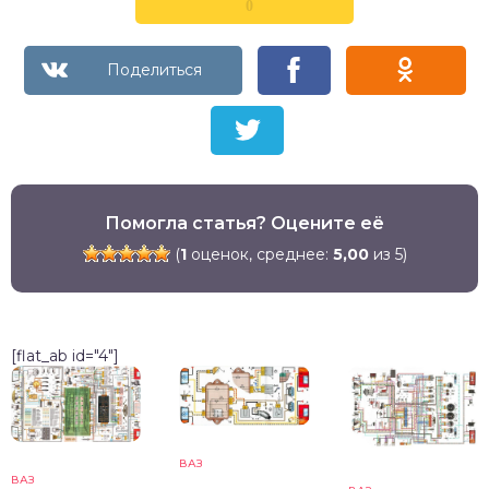
0
Помогла статья? Оцените её
(
1
оценок, среднее:
5,00
из 5)
[flat_ab id="4"]
ВАЗ
ВАЗ