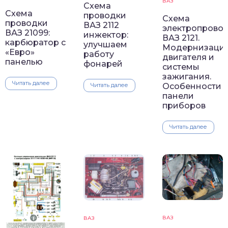
ВАЗ
Схема
Схема
проводки
Схема
проводки
ВАЗ 2112
электропрово
ВАЗ 21099:
инжектор:
ВАЗ 2121.
карбюратор с
улучшаем
Модернизаци
«Евро»
работу
двигателя и
панелью
фонарей
системы
зажигания.
Читать далее
Читать далее
Особенности
панели
приборов
Читать далее
ВАЗ
ВАЗ