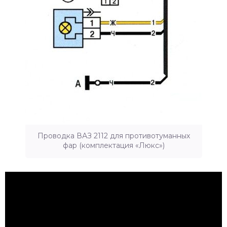
Проводка ВАЗ 2112 для противотуманных
фар (комплектация «Люкс»)