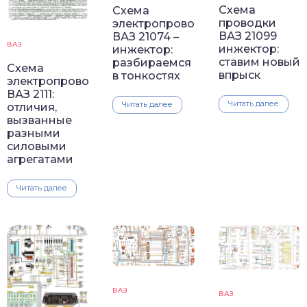
Схема
Схема
проводки
электропроводки
ВАЗ 21099
ВАЗ 21074 –
ВАЗ
инжектор:
инжектор:
ставим новый
разбираемся
Схема
впрыск
в тонкостях
электропроводки
ВАЗ 2111:
Читать далее
Читать далее
отличия,
вызванные
разными
силовыми
агрегатами
Читать далее
ВАЗ
ВАЗ