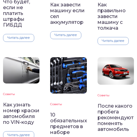
Что будет,
Как завести
Как
если не
машину если
правильно
платить
сел
завести
штрафы
аккумулятор
машину с
ГИБДД
толкача
Читать далее
Читать далее
Читать далее
Советы
Советы
Как узнать
Советы
После какого
номер краски
пробега
10
автомобиля
рекомендуют
обязательных
по VIN-коду
поменять
предметов в
автомобиль
наборе
Читать далее