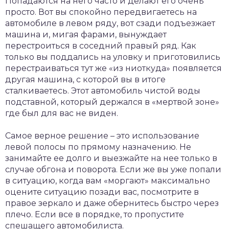
Попадаются на него часто и делают его очень
просто. Вот вы спокойно передвигаетесь на
автомобиле в левом ряду, вот сзади подъезжает
машина и, мигая фарами, вынуждает
перестроиться в соседний правый ряд. Как
только вы поддались на уловку и приготовились
перестраиваться тут же «из ниоткуда» появляется
другая машина, с которой вы в итоге
сталкиваетесь. Этот автомобиль чистой воды
подставной, который держался в «мертвой зоне»
где был для вас не виден.
Самое верное решение – это использование
левой полосы по прямому назначению. Не
занимайте ее долго и выезжайте на нее только в
случае обгона и поворота. Если же вы уже попали
в ситуацию, когда вам «моргают» максимально
оцените ситуацию позади вас, посмотрите в
правое зеркало и даже обернитесь быстро через
плечо. Если все в порядке, то пропустите
спешащего автомобилиста.