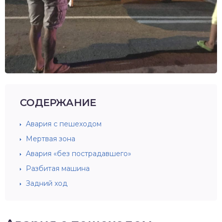
СОДЕРЖАНИЕ
Авария с пешеходом
Мертвая зона
Авария «без пострадавшего»
Разбитая машина
Задний ход