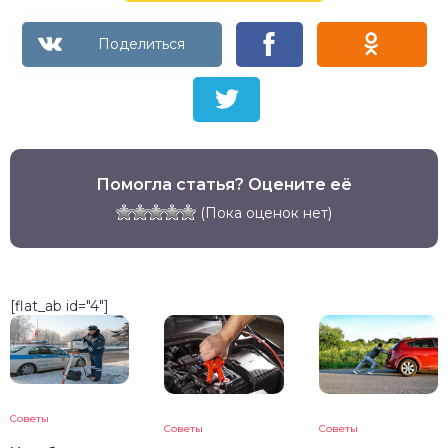
Помогла статья? Оцените её
(Пока оценок нет)
[flat_ab id="4"]
Советы
Советы
Советы