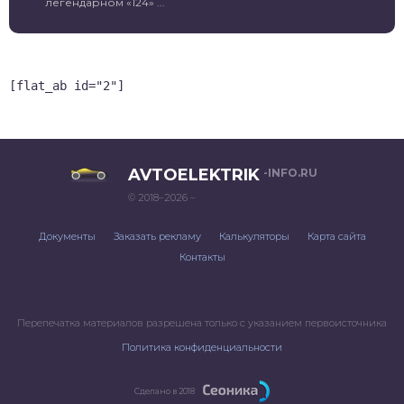
легендарном «124» ...
[flat_ab id="2"]
AVTOELEKTRIK
-INFO.RU
© 2018–2026 –
Документы
Заказать рекламу
Калькуляторы
Карта сайта
Контакты
Перепечатка материалов разрешена только с указанием первоисточника
Политика конфиденциальности
Сделано в 2018