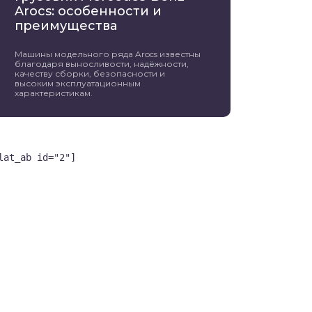
Arocs: особенности и
преимущества
Машины модельного ряда Arocs известны
благодаря выносливости, надёжности,
качеству сборки, безопасности и
высоким эксплуатационным
характеристикам.
lat_ab id="2"]