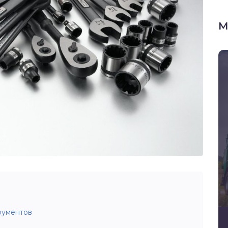
М
рументов