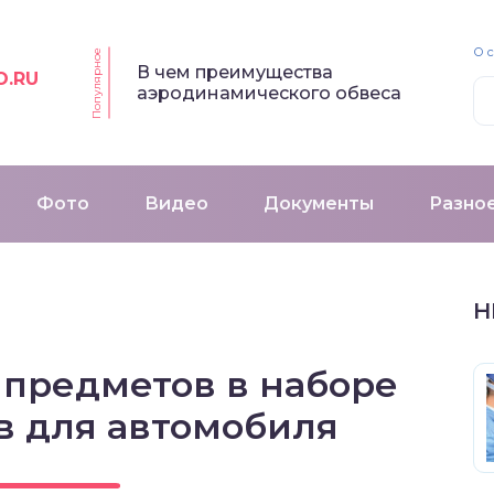
О 
Популярное
В чем преимущества
O.RU
аэродинамического обвеса
Фото
Видео
Документы
Разно
Н
 предметов в наборе
в для автомобиля