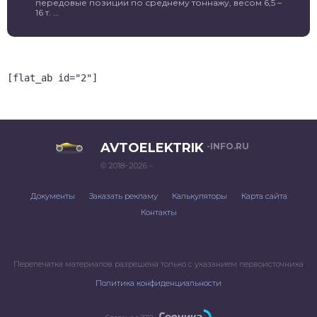
передовые позиции по среднему тоннажу, весом 6,5 –
16 т. ...
[flat_ab id="2"]
AVTOELEKTRIK
-INFO.RU
© 2018–2026 –
Документы
Заказать рекламу
Калькуляторы
Карта сайта
Контакты
Перепечатка материалов разрешена только с указанием первоисточника
Политика конфиденциальности