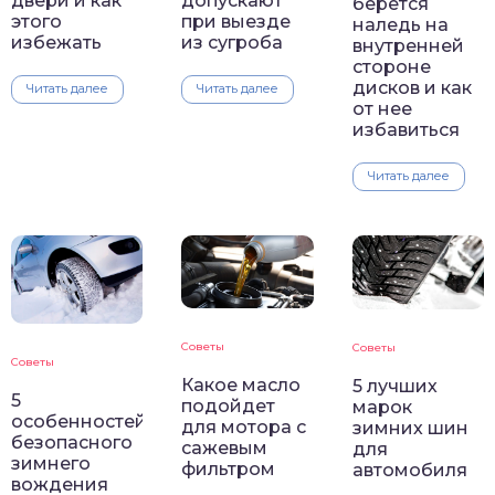
двери и как
допускают
берется
этого
при выезде
наледь на
избежать
из сугроба
внутренней
стороне
дисков и как
Читать далее
Читать далее
от нее
избавиться
Читать далее
Советы
Советы
Советы
Какое масло
5 лучших
5
подойдет
марок
особенностей
для мотора с
зимних шин
безопасного
сажевым
для
зимнего
фильтром
автомобиля
вождения