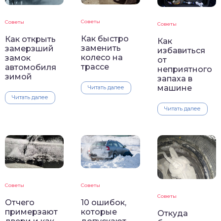
Советы
Советы
Советы
Как быстро
Как открыть
Как
заменить
замерзший
избавиться
колесо на
замок
от
трассе
автомобиля
неприятного
зимой
запаха в
машине
Читать далее
Читать далее
Читать далее
Советы
Советы
Советы
Отчего
10 ошибок,
примерзают
которые
Откуда