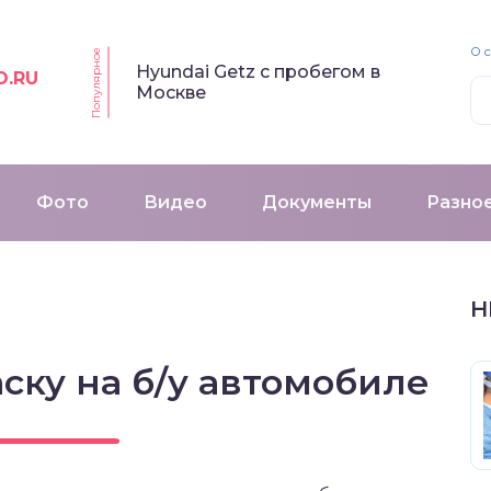
О 
Популярное
Hyundai Getz с пробегом в
O.RU
Москве
Фото
Видео
Документы
Разно
Н
ску на б/у автомобиле