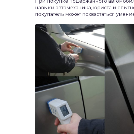
При покупке подержанного автомоби
навыки автомеханика, юриста и опытн
покупатель может похвастаться умени