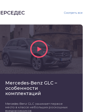
ЕРСЕДЕС
Смотреть все
Mercedes-Benz GLC –
особенности
комплектаций
Mercedes-Benz GLC занимает первое
место в классе небольших роскошных
внедорожников.