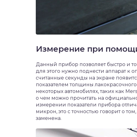
Измерение при помощ
Данный прибор позволяет быстро и то
для этого нужно поднести аппарат к о
считанные секунды на экране появитс
показателем толщины лакокрасочного п
некоторых автомобилях, таких как Mer
о чем можно прочитать на официально
измерении показатели прибора отлича
микрон, это с точностью говорит о том
заменена.