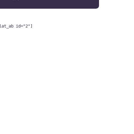
lat_ab id="2"]