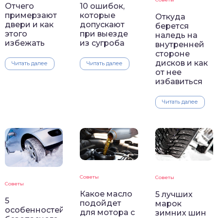
Отчего
10 ошибок,
примерзают
которые
Откуда
двери и как
допускают
берется
этого
при выезде
наледь на
избежать
из сугроба
внутренней
стороне
дисков и как
Читать далее
Читать далее
от нее
избавиться
Читать далее
Советы
Советы
Советы
Какое масло
5 лучших
5
подойдет
марок
особенностей
для мотора с
зимних шин