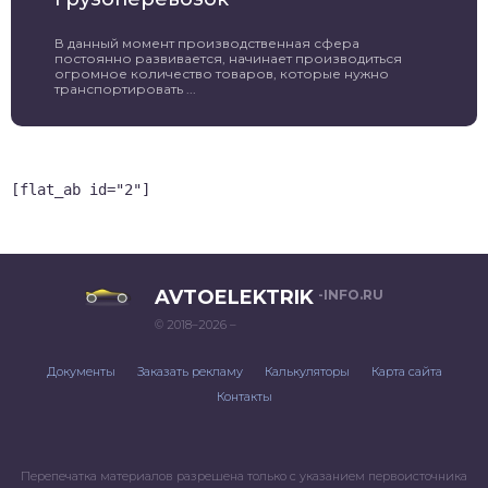
В данный момент производственная сфера
постоянно развивается, начинает производиться
огромное количество товаров, которые нужно
транспортировать ...
[flat_ab id="2"]
AVTOELEKTRIK
-INFO.RU
© 2018–2026 –
Документы
Заказать рекламу
Калькуляторы
Карта сайта
Контакты
Перепечатка материалов разрешена только с указанием первоисточника