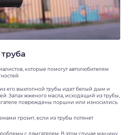
 труба
иалистов, которые помогут автолюбителям
тностей.
из его выхлопной трубы идет белый дым и
ней. Запах жженого масла, исходящий из трубы,
двигателе повреждены поршни или износились
мами грозит, если из трубы потянет
проблемы с двигателем. В этом случае машину