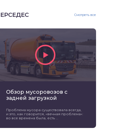
ЕРСЕДЕС
Смотреть все
Обзор мусоровозов с
задней загрузкой
Проблема мусора существовала всегда,
и это, как говорится, «вечная проблема»:
во все времена была, есть ...