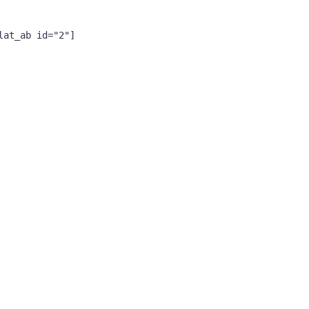
lat_ab id="2"]