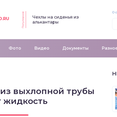
О 
Популярное
Чехлы на сиденья из
O.RU
алькантары
Фото
Видео
Документы
Разно
Н
 из выхлопной трубы
т жидкость