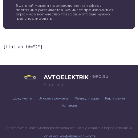
В данный момент производственная сфера
постоянно развивается, начинает производиться
огромное количество товаров, которые нужно
транспортировать ...
[flat_ab id="2"]
AVTOELEKTRIK
-INFO.RU
© 2018–2026 –
Документы
Заказать рекламу
Калькуляторы
Карта сайта
Контакты
Перепечатка материалов разрешена только с указанием первоисточника
Политика конфиденциальности