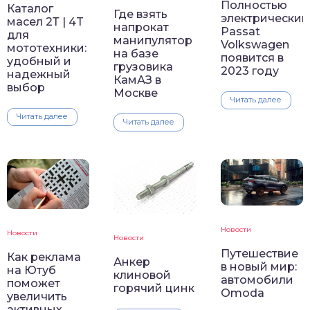
Полностью
Каталог
Где взять
электрический
масел 2Т | 4T
напрокат
Passat
для
манипулятор
Volkswagen
мототехники:
на базе
появится в
удобный и
грузовика
2023 году
надежный
КамАЗ в
выбор
Москве
Читать далее
Читать далее
Читать далее
Новости
Новости
Новости
Путешествие
Как реклама
Анкер
в новый мир:
на Ютуб
клиновой
автомобили
поможет
горячий цинк
Omoda
увеличить
активных