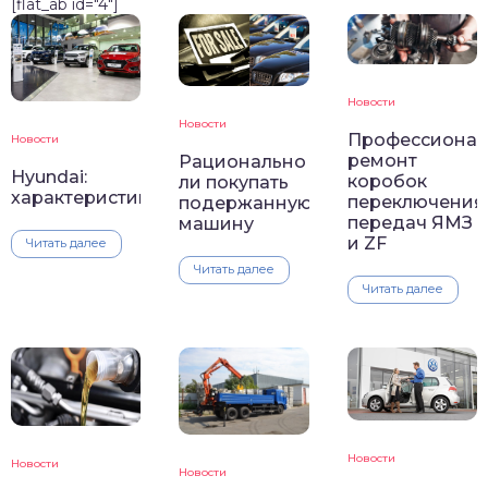
[flat_ab id="4"]
Новости
Новости
Профессиона
Новости
ремонт
Рационально
Hyundai:
коробок
ли покупать
характеристика
переключения
подержанную
передач ЯМЗ
машину
и ZF
Читать далее
Читать далее
Читать далее
Новости
Новости
Новости