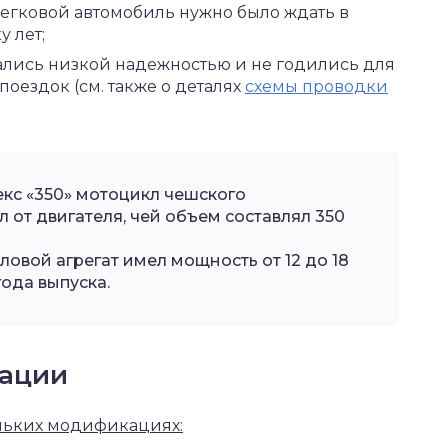
легковой автомобиль нужно было ждать в
 лет;
лись низкой надежностью и не годились для
оездок (см. также о деталях
схемы проводки
екс «350» мотоцикл чешского
 от двигателя, чей объем составлял 350
овой агрегат имел мощность от 12 до 18
 года выпуска.
тации
ольких модификациях: