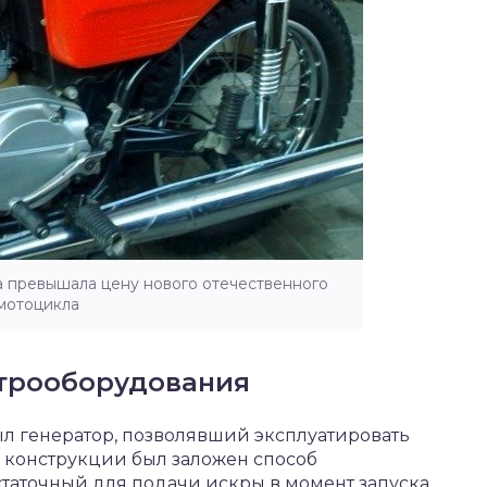
а превышала цену нового отечественного
мотоцикла
ктрооборудования
л генератор, позволявший эксплуатировать
о конструкции был заложен способ
статочный для подачи искры в момент запуска