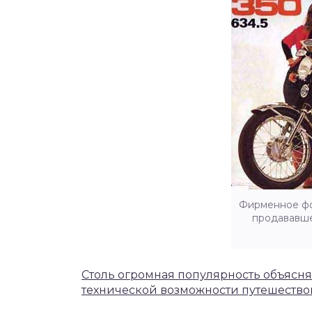
Фирменное фо
продававше
Столь огромная популярность объяснял
технической возможности путешествов