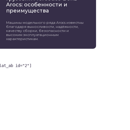
Arocs: особенности и
преимущества
Машины модельного ряда Arocs известны
благодаря выносливости, надёжности,
качеству сборки, безопасности и
высоким эксплуатационным
характеристикам.
lat_ab id="2"]