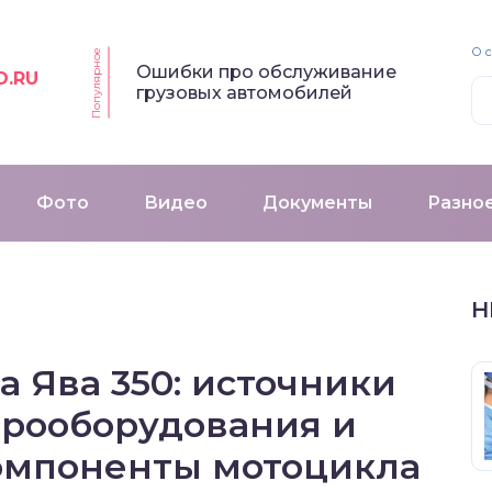
О 
Популярное
Ошибки про обслуживание
O.RU
грузовых автомобилей
Фото
Видео
Документы
Разно
Н
 Ява 350: источники
трооборудования и
омпоненты мотоцикла