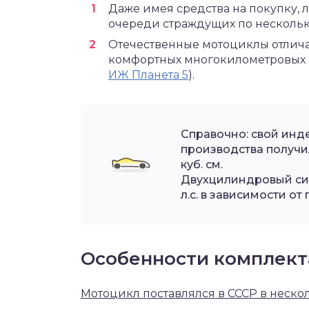
Даже имея средства на покупку, 
очереди страждущих по нескольку
Отечественные мотоциклы отлича
комфортных многокилометровых п
ИЖ Планета 5
).
Справочно: свой инд
производства получил
куб. см.
Двухцилиндровый сил
л.с. в зависимости от
Особенности комплек
Мотоцикл поставлялся в СССР в неск