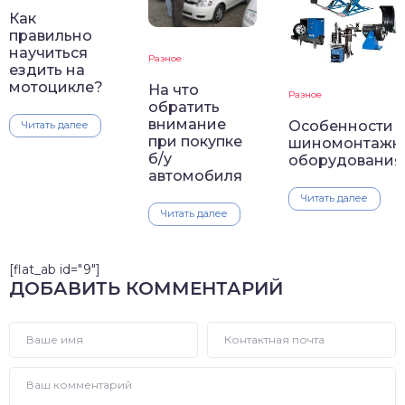
Как
правильно
научиться
Разное
ездить на
мотоцикле?
На что
Разное
обратить
внимание
Особенности
Читать далее
при покупке
шиномонтажн
б/у
оборудования
автомобиля
Читать далее
Читать далее
[flat_ab id="9"]
ДОБАВИТЬ КОММЕНТАРИЙ