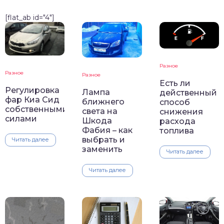
[flat_ab id="4"]
Разное
Разное
Разное
Есть ли
Регулировка
Лампа
действенный
фар Киа Сид
ближнего
способ
собственными
света на
снижения
силами
Шкода
расхода
Фабия – как
топлива
выбрать и
Читать далее
заменить
Читать далее
Читать далее