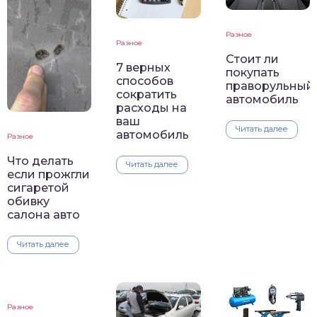
Разное
Разное
Стоит ли
7 верных
покупать
способов
праворульный
сократить
автомобиль
расходы на
ваш
Читать далее
автомобиль
Разное
Что делать
Читать далее
если прожгли
сигаретой
обивку
салона авто
Читать далее
Разное