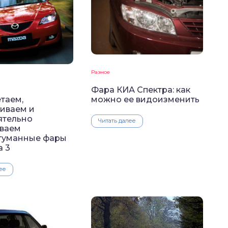
Разное
Фара КИА Спектра: как
таем,
можно ее видоизменить
ливаем и
ятельно
Читать далее
ваем
туманные фары
а 3
ее