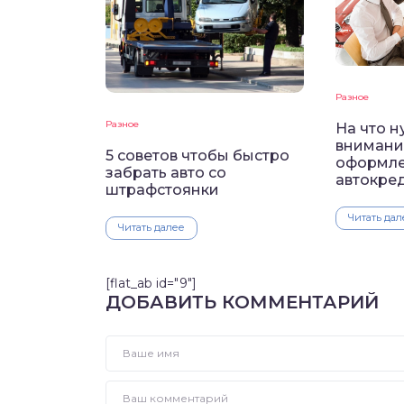
Разное
Разное
На что н
внимани
5 советов чтобы быстро
оформл
забрать авто со
автокре
штрафстоянки
Читать дал
Читать далее
[flat_ab id="9"]
ДОБАВИТЬ КОММЕНТАРИЙ