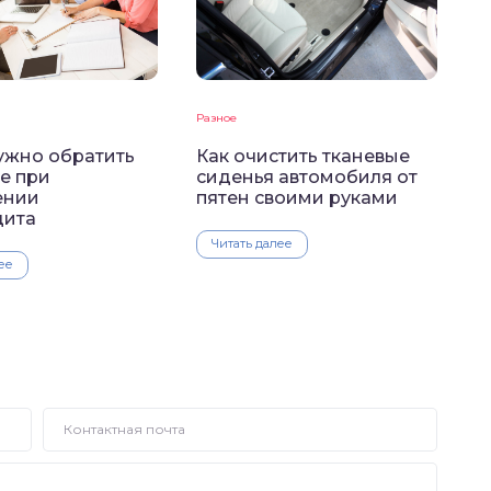
Разное
Как очистить тканевые
ужно обратить
сиденья автомобиля от
е при
пятен своими руками
ении
дита
Читать далее
ее