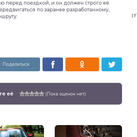
 перед поездкой, и он должен строго её
ередвигаться по заранее разработанному,
[f
ршруту.
те её
(Пока оценок нет)