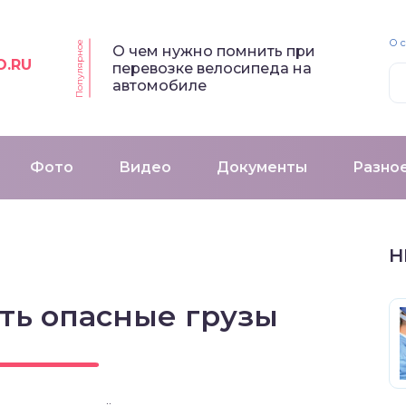
О 
Популярное
О чем нужно помнить при
O.RU
перевозке велосипеда на
автомобиле
Фото
Видео
Документы
Разно
Н
ть опасные грузы