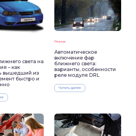
Разное
Автоматическое
включение фар
лижнего света на
ближнего света:
ия – как
варианты, особенности
ь вышедший из
реле модуля DRL
емент быстро и
енно
Читать далее
ее