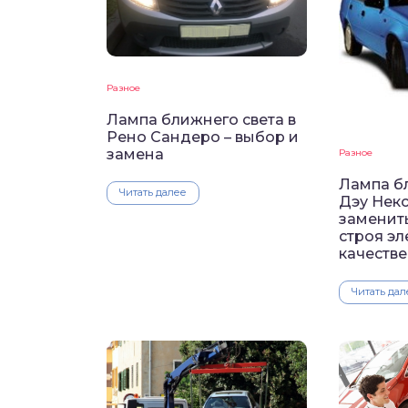
Разное
Лампа ближнего света в
Рено Сандеро – выбор и
замена
Разное
Лампа б
Читать далее
Дэу Некс
заменит
строя эл
качеств
Читать дал