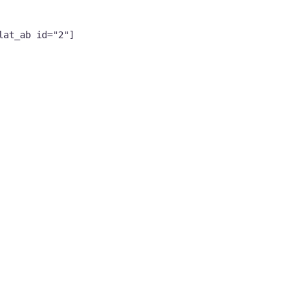
lat_ab id="2"]