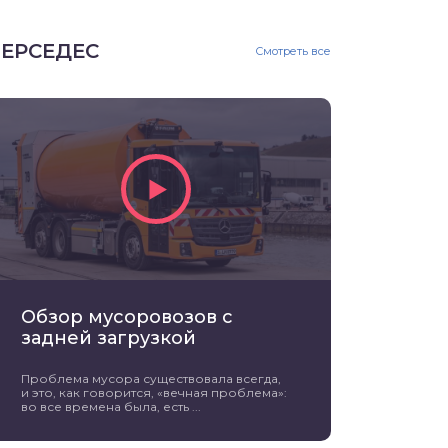
ЕРСЕДЕС
Смотреть все
Обзор мусоровозов с
задней загрузкой
Проблема мусора существовала всегда,
и это, как говорится, «вечная проблема»:
во все времена была, есть ...