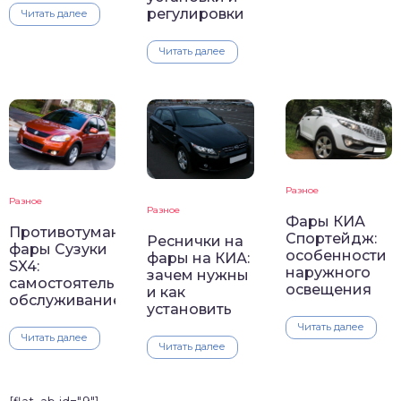
регулировки
Читать далее
Читать далее
Разное
Разное
Разное
Фары КИА
Противотуманные
Спортейдж:
Реснички на
фары Сузуки
особенности
фары на КИА:
SX4:
наружного
зачем нужны
самостоятельное
освещения
и как
обслуживание
установить
Читать далее
Читать далее
Читать далее