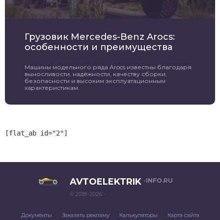
Грузовик Mercedes-Benz Arocs:
особенности и преимущества
Машины модельного ряда Arocs известны благодаря
выносливости, надёжности, качеству сборки,
безопасности и высоким эксплуатационным
характеристикам.
[flat_ab id="2"]
AVTOELEKTRIK
-INFO.RU
© 2018–2026 –
Документы
Заказать рекламу
Калькуляторы
Карта сайта