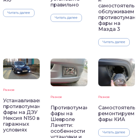
правильно
самостоятель
обслуживаем
Читать далее
противотуман
Читать далее
фары на
Мазда 3
Читать далее
Разное
Разное
Разное
Устанавливаем
противотуманные
Противотуманные
Самостоятель
фары на ДЭУ
фары на
ремонтируем
Нексия N150 в
Шевроле
фары КИА
гаражных
Лачетти:
условиях
особенности
Читать далее
установки и