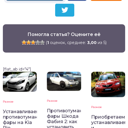
Помогла статья? Оцените её
(
1
оценок, среднее:
3,00
из 5)
[flat_ab id="4"]
Разное
Разное
Разное
Противотуманные
Устанавливаем
фары Шкода
противотуманные
Приобретаем,
Фабия 2: как
фары на Kia
устанавливаем
установить
Rio
и