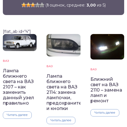
(
1
оценок, среднее:
3,00
из 5)
[flat_ab id="4"]
ВАЗ
ВАЗ
ВАЗ
Лампа
ближнего
Лампа
Ближний
света на ВАЗ
ближнего
свет на ВАЗ
2107 – как
света на ВАЗ
2110 – замена
заменить
2114: замена
ламп и
данный узел
лампочки,
ремонт
правильно
предохранителей
и кнопки
Читать далее
Читать далее
Читать далее