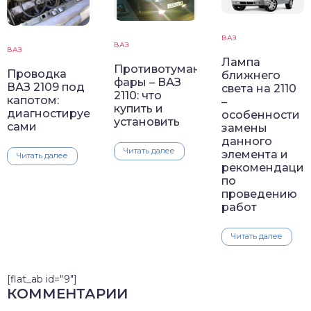
ВАЗ
ВАЗ
ВАЗ
Лампа
Противотуманные
Проводка
ближнего
фары – ВАЗ
ВАЗ 2109 под
света на 2110
2110: что
капотом:
–
купить и
диагностируем
особенности
установить
сами
замены
данного
Читать далее
элемента и
Читать далее
рекомендаци
по
проведению
работ
Читать далее
[flat_ab id="9"]
КОММЕНТАРИИ