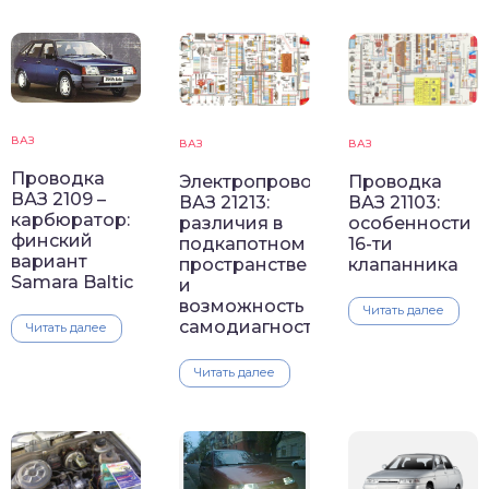
ВАЗ
ВАЗ
ВАЗ
Проводка
Проводка
Электропроводка
ВАЗ 2109 –
ВАЗ 21103:
ВАЗ 21213:
карбюратор:
особенности
различия в
финский
16-ти
подкапотном
вариант
клапанника
пространстве
Samara Baltic
и
возможность
Читать далее
самодиагностики
Читать далее
Читать далее